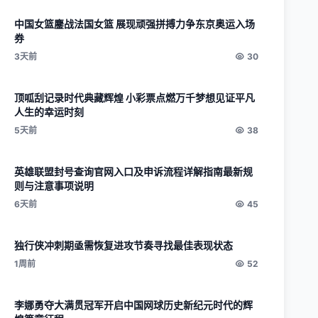
中国女篮鏖战法国女篮 展现顽强拼搏力争东京奥运入场
券
3天前
30
顶呱刮记录时代典藏辉煌 小彩票点燃万千梦想见证平凡
人生的幸运时刻
5天前
38
英雄联盟封号查询官网入口及申诉流程详解指南最新规
则与注意事项说明
6天前
45
独行侠冲刺期亟需恢复进攻节奏寻找最佳表现状态
1周前
52
李娜勇夺大满贯冠军开启中国网球历史新纪元时代的辉