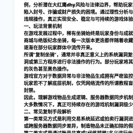
例，分析潜在
大红鹰dhy
风险与法律边界，帮助玩家
陷入封号、诈骗或财产损失的困境。通过理性分析与
违规操作，真正实现安全、稳定与可持续的游戏体验
一、玩法背景机制
在游戏发展过程中，稀有坐骑始终是玩家身份与成就
商城与绝版纪念坐骑，每一次版本更迭都伴随着收藏
逐渐在部分玩家群体中流传开来。
所谓“复制坐骑”，通常并非真正意义上的系统漏洞
洞或第三方程序进行非法操作的行为。部分玩家将其包
的灰色甚至黑色操作。
游戏官方对于数据异常与非法物品生成拥有严密监控
玩家若不了解底层机制，仅凭网络流传的所谓教程盲
封禁。
因此，理解游戏物品生成逻辑、服务器数据同步机制
大多数情况下，真正可持续存在的游戏机制漏洞极少
二、常见复制手段解析
第一类常见方式是利用交易系统延迟或拍卖行漏洞进
或跨服务器数据同步差异，制造物品未正确扣除的假