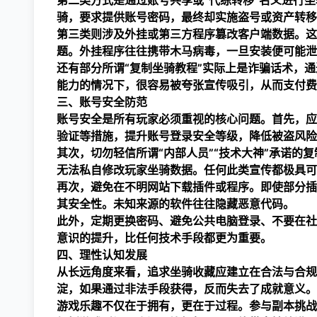
第二类方式是通过账号共享或“代练转移”名义进行
骑，要求提供账号密码，最终却实施盗号或资产转移
第三类则涉及外挂或第三方程序篡改客户端数据。这
题。外挂程序往往携带木马病毒，一旦安装便可能泄
还有部分所谓“复制坐骑教程”实际上是诈骗话术，
能力的情况下，很容易被夸张宣传吸引，从而支付费
三、账号安全防范
账号安全是所有玩家必须重视的核心问题。首先，应
验证等措施，提升账号登录安全等级，降低被盗风险
其次，切勿轻信所谓“内部人员”“技术大神”承诺的
无法私自修改玩家坐骑数据。任何此类宣传都极具可
再次，避免在不明网站下载插件或程序。即使部分插
其安全性。未知来源的软件往往隐藏恶意代码。
此外，定期更换密码、避免公共电脑登录、不要在社
意识的提升，比任何技术手段都更为重要。
四、理性认知发展
从长远角度来看，追求坐骑收藏应建立在合法与合规
淀，如果通过非法手段获得，反而失去了成就意义。
游戏乐趣不仅在于拥有，更在于过程。参与副本挑战