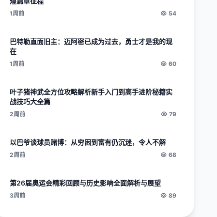
煌篇章征程
1周前
54
巴特勒直面旧主：迈阿密已成为过去，勇士才是我的现
在
1周前
60
叶子猪神武全方位攻略解析新手入门到高手进阶秘籍实
战技巧大全篇
2周前
79
以巴爷谈球员赌博：从穷困到富有仍沉迷，令人不解
2周前
68
第26届奥运会精彩回顾与历史影响全面解析与展望
3周前
89