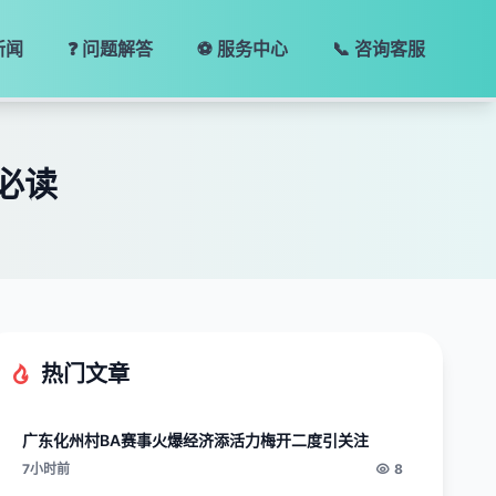
新闻
❓ 问题解答
⚽ 服务中心
📞 咨询客服
必读
热门文章
广东化州村BA赛事火爆经济添活力梅开二度引关注
7小时前
8