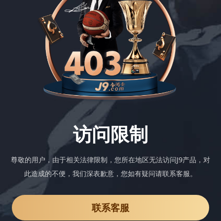
访问限制
尊敬的用户，由于相关法律限制，您所在地区无法访问J9产品，对
此造成的不便，我们深表歉意，您如有疑问请联系客服。
联系客服